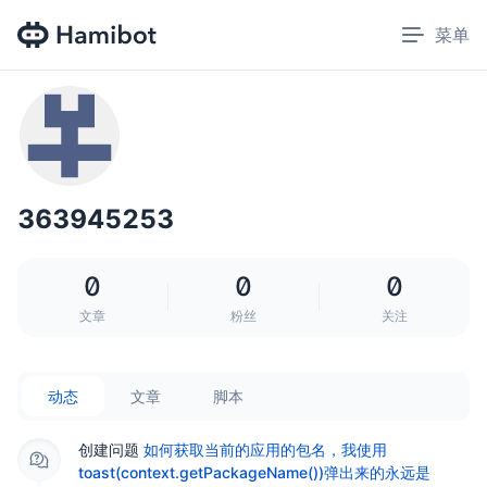
菜单
Open 
363945253
0
0
0
文章
粉丝
关注
动态
文章
脚本
创建问题
如何获取当前的应用的包名，我使用
toast(context.getPackageName())弹出来的永远是